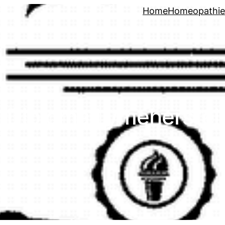
Home
Homeopathie
Diploma Lymeherstel