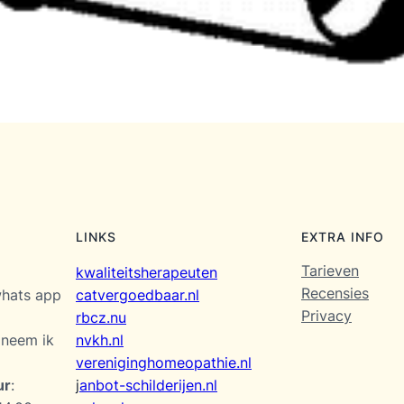
LINKS
EXTRA INFO
Tarieven
kwaliteitsherapeuten
Recensies
catvergoedbaar.nl
whats app
Privacy
rbcz.nu
nvkh.nl
 neem ik
vereniginghomeopathie.nl
j
anbot-schilderijen.nl
ur
: