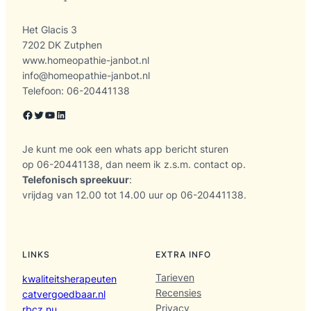
Het Glacis 3
7202 DK Zutphen
www.homeopathie-janbot.nl
info@homeopathie-janbot.nl
Telefoon: 06-20441138
Facebook
Twitter
YouTube
LinkedIn
Je kunt me ook een whats app bericht sturen
op 06-20441138, dan neem ik z.s.m. contact op.
Telefonisch spreekuur
:
vrijdag van 12.00 tot 14.00 uur op 06-20441138.
LINKS
EXTRA INFO
Tarieven
kwaliteitsherapeuten
Recensies
catvergoedbaar.nl
Privacy
rbcz.nu