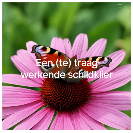
Een (te) traag
werkende schildklier