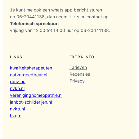
Je kunt me ook een whats app bericht sturen
op 06-20441138, dan neem ik z.s.m. contact op.
Telefonisch spreekuur
:
vrijdag van 12.00 tot 14.00 uur op 06-20441138.
LINKS
EXTRA INFO
Tarieven
kwaliteitsherapeuten
Recensies
catvergoedbaar.nl
Privacy
rbcz.nu
nvkh.nl
vereniginghomeopathie.nl
j
anbot-schilderijen.nl
nvkp.nl
hzg.n
l